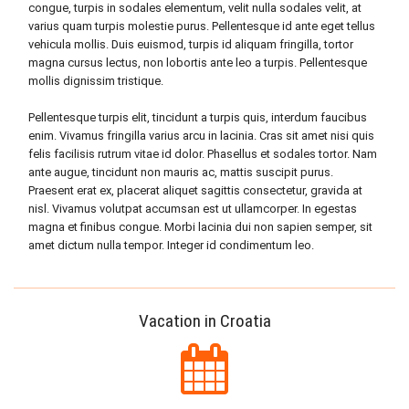
congue, turpis in sodales elementum, velit nulla sodales velit, at
varius quam turpis molestie purus. Pellentesque id ante eget tellus
vehicula mollis. Duis euismod, turpis id aliquam fringilla, tortor
magna cursus lectus, non lobortis ante leo a turpis. Pellentesque
mollis dignissim tristique.
Pellentesque turpis elit, tincidunt a turpis quis, interdum faucibus
enim. Vivamus fringilla varius arcu in lacinia. Cras sit amet nisi quis
felis facilisis rutrum vitae id dolor. Phasellus et sodales tortor. Nam
ante augue, tincidunt non mauris ac, mattis suscipit purus.
Praesent erat ex, placerat aliquet sagittis consectetur, gravida at
nisl. Vivamus volutpat accumsan est ut ullamcorper. In egestas
magna et finibus congue. Morbi lacinia dui non sapien semper, sit
amet dictum nulla tempor. Integer id condimentum leo.
Vacation in Croatia