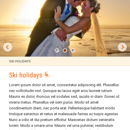
Language Courses
Airline tickets and transfers
Favory Event & Travel
Congresses
Weddings
Event management
SKI HOLIDAYS
Ski holidays
Lorem ipsum dolor sit amet, consectetur adipiscing elit. Phasellus
nec sollicitudin nisl. Quisque eu lacus eget arcu laoreet rutrum.
Mauris ex dolor, rhoncus vel sodales sed, iaculis in diam. Donec id
viverra metus. Phasellus vel sem purus. Morbi sit amet
condimentum diam, nec porta erat. Pellentesque habitant morbi
tristique senectus et netus et malesuada fames ac turpis egestas.
Nunc a odio et dui pretium efficitur. Maecenas dictum venenatis
lorem. Morbi a ornare urna. Mauris vel urna pulvinar, vestibulum