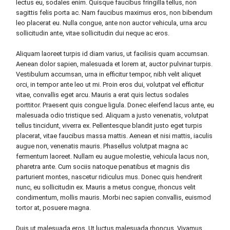
lectus eu, sodales enim. Quisque faucibus fringilla tellus, non
sagittis felis porta ac. Nam faucibus maximus eros, non bibendum
leo placerat eu. Nulla congue, ante non auctor vehicula, urna arcu
sollicitudin ante, vitae sollicitudin dui neque ac eros.
Aliquam laoreet turpis id diam varius, ut facilisis quam accumsan.
Aenean dolor sapien, malesuada et lorem at, auctor pulvinar turpis.
Vestibulum accumsan, urna in efficitur tempor, nibh velit aliquet
orci, in tempor ante leo ut mi. Proin eros dui, volutpat vel efficitur
vitae, convallis eget arcu. Mauris a erat quis lectus sodales
porttitor. Praesent quis congue ligula. Donec eleifend lacus ante, eu
malesuada odio tristique sed. Aliquam a justo venenatis, volutpat
tellus tincidunt, viverra ex. Pellentesque blandit justo eget turpis
placerat, vitae faucibus massa mattis. Aenean et nisi mattis, iaculis
augue non, venenatis mauris. Phasellus volutpat magna ac
fermentum laoreet. Nullam eu augue molestie, vehicula lacus non,
pharetra ante. Cum sociis natoque penatibus et magnis dis
parturient montes, nascetur ridiculus mus. Donec quis hendrerit
nunc, eu sollicitudin ex. Mauris a metus congue, rhoncus velit
condimentum, mollis mauris. Morbi nec sapien convallis, euismod
tortor at, posuere magna.
Duis ut malesuada eros. Ut luctus malesuada rhoncus. Vivamus