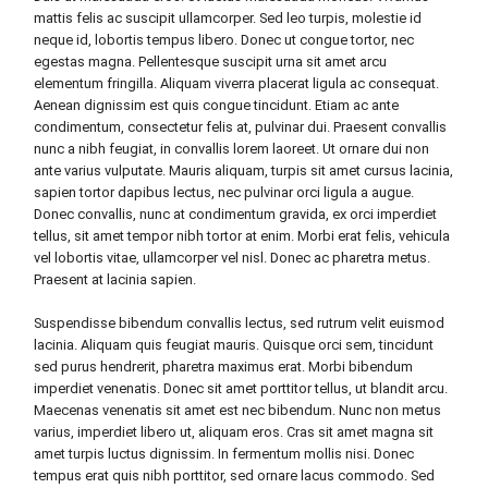
mattis felis ac suscipit ullamcorper. Sed leo turpis, molestie id
neque id, lobortis tempus libero. Donec ut congue tortor, nec
egestas magna. Pellentesque suscipit urna sit amet arcu
elementum fringilla. Aliquam viverra placerat ligula ac consequat.
Aenean dignissim est quis congue tincidunt. Etiam ac ante
condimentum, consectetur felis at, pulvinar dui. Praesent convallis
nunc a nibh feugiat, in convallis lorem laoreet. Ut ornare dui non
ante varius vulputate. Mauris aliquam, turpis sit amet cursus lacinia,
sapien tortor dapibus lectus, nec pulvinar orci ligula a augue.
Donec convallis, nunc at condimentum gravida, ex orci imperdiet
tellus, sit amet tempor nibh tortor at enim. Morbi erat felis, vehicula
vel lobortis vitae, ullamcorper vel nisl. Donec ac pharetra metus.
Praesent at lacinia sapien.
Suspendisse bibendum convallis lectus, sed rutrum velit euismod
lacinia. Aliquam quis feugiat mauris. Quisque orci sem, tincidunt
sed purus hendrerit, pharetra maximus erat. Morbi bibendum
imperdiet venenatis. Donec sit amet porttitor tellus, ut blandit arcu.
Maecenas venenatis sit amet est nec bibendum. Nunc non metus
varius, imperdiet libero ut, aliquam eros. Cras sit amet magna sit
amet turpis luctus dignissim. In fermentum mollis nisi. Donec
tempus erat quis nibh porttitor, sed ornare lacus commodo. Sed