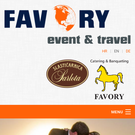
HR
|
EN
|
DE
MENU
About Us