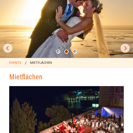
Sprachreisen
Flugtickets und Transfers
Favory Event & Travel
Kongresse
Hochzeiten
Events
EVENTS
MIETFLÄCHEN
Mietflächen