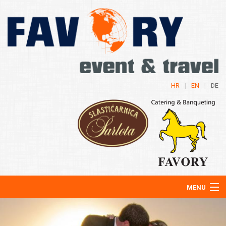
HR
|
EN
|
DE
MENU
Über Uns