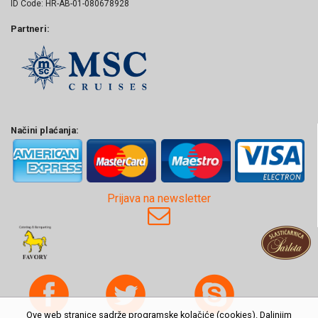
ID Code: HR-AB-01-080678928
Partneri:
Načini plaćanja:
Prijava na newsletter
Ove web stranice sadrže programske kolačiće (cookies). Daljnjim